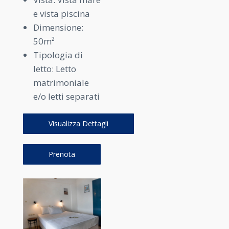
e vista piscina
Dimensione:
50m²
Tipologia di
letto:
Letto
matrimoniale
e/o letti separati
Visualizza Dettagli
Prenota