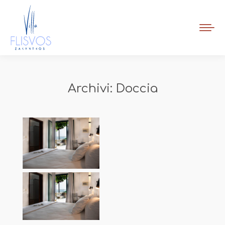
Book Now
Archivi:
Doccia
Tu sei qui: