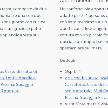
Appartamento Tipo 
 terra, composto da due
Un confortevole apparta
imoniale e una con due
adatto per 2-4 persone, 
a zona giorno con cucina
con letto matrimoniale o 
a e un grazioso patio
aperta con 2 letti singo
a splendida vista sul
cottura con un piccolo fo
doccia e un ampio balcon
spettacolare sul mare.
Dettagli
te
,
Cesto di frutta di
Ospiti:
4
ico
,
Lettini o sedie a
Aria condizionata
,
Asc
,
Piscina
,
Spiaggia
Cassaforte
,
Cesto di f
fi gratuito
sedie a sdraio
,
Mini fo
Piscina
,
Spiaggia Priva
Vista:
Vista mare e vist