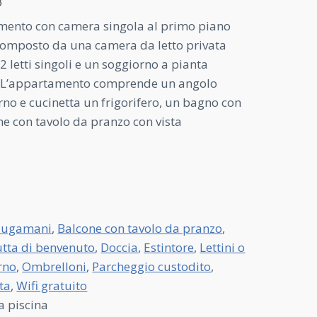
B
mento con camera singola al primo piano
composto da una camera da letto privata
2 letti singoli e un soggiorno a pianta
li. L’appartamento comprende un angolo
rno e cucinetta un frigorifero, un bagno con
e con tavolo da pranzo con vista
iugamani
,
Balcone con tavolo da pranzo
,
rutta di benvenuto
,
Doccia
,
Estintore
,
Lettini o
rno
,
Ombrelloni
,
Parcheggio custodito
,
ta
,
Wifi gratuito
a piscina