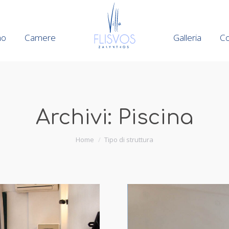
mo
mo
Camere
Camere
Galleria
Galleria
Co
Co
Archivi:
Piscina
Tu sei qui:
Home
Tipo di struttura