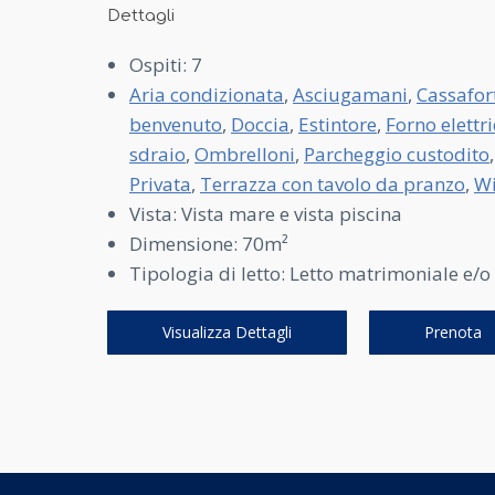
Dettagli
Ospiti:
7
Aria condizionata
,
Asciugamani
,
Cassafor
benvenuto
,
Doccia
,
Estintore
,
Forno elettr
sdraio
,
Ombrelloni
,
Parcheggio custodito
Privata
,
Terrazza con tavolo da pranzo
,
Wi
Vista:
Vista mare e vista piscina
Dimensione:
70m²
Tipologia di letto:
Letto matrimoniale e/o l
Visualizza Dettagli
Prenota