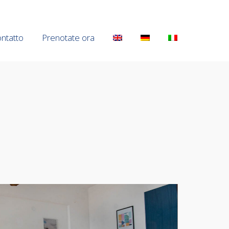
ntatto
ntatto
Prenotate ora
Prenotate ora